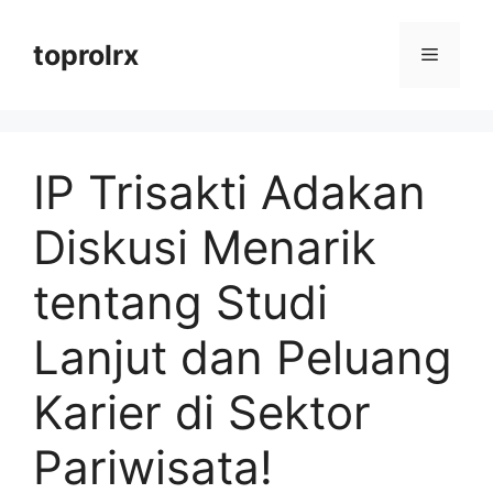
Langsung
ke
toprolrx
Menu
isi
IP Trisakti Adakan
Diskusi Menarik
tentang Studi
Lanjut dan Peluang
Karier di Sektor
Pariwisata!